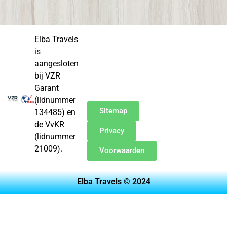
Elba Travels
is
aangesloten
bij VZR
Garant
(lidnummer
Sitemap
134485) en
de VvKR
Privacy
(lidnummer
21009).
Voorwaarden
Elba Travels © 2024